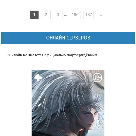
1
2
3
...
186
187
»
ОНЛАЙН СЕРВЕРОВ
*Онлайн не является официально подтверждённым