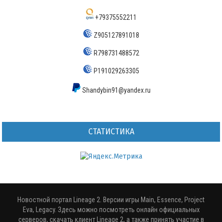
+79375552211
Z905127891018
R798731488572
P191029263305
Shandybin91@yandex.ru
СТАТИСТИКА
Новостной портал Lineage 2. Версии игры Main, Essence, Project
Eva, Legacy. Здесь можно посмотреть онлайн официальных
серверов, скачать клиент Lineage 2, а также принять участие в