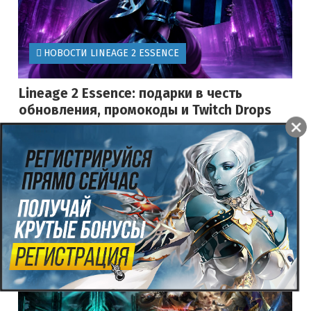
НОВОСТИ LINEAGE 2 ESSENCE
Lineage 2 Essence: подарки в честь
обновления, промокоды и Twitch Drops
29.07.2026
614
0
5.0
Сегодня, 29 июля 2026 года, на российских официальных
серверах Lineage 2 Essence и Special Project было
установлено долгожданное обновление Celestial Destiny. В
честь выхода нов...