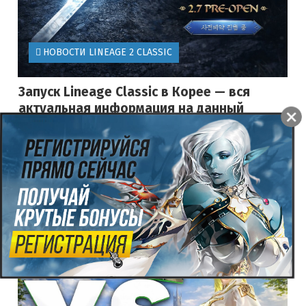
НОВОСТИ LINEAGE 2 CLASSIC
Запуск Lineage Classic в Корее — вся
актуальная информация на данный
момент
25.01.2026
1604
0
3.0
В начале 2026 года компания NCSOFT начала активно
раскрывать детали, связанные с запуском Lineage Classic
— проекта, который возвращает игроков к истокам
легендарной MMORP...