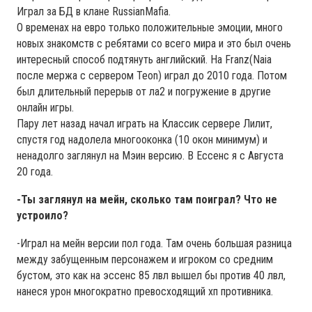
Играл за БД в клане RussianMafia.
О временах на евро только положительные эмоции, много
новых знакомств с ребятами со всего мира и это был очень
интересный способ подтянуть английский. На Franz(Naia
после мержа с сервером Teon) играл до 2010 года. Потом
был длительный перерыв от ла2 и погружение в другие
онлайн игры.
Пару лет назад начал играть на Классик сервере Лилит,
спустя год надолела многооконка (10 окон минимум) и
ненадолго заглянул на Мэин версию. В Ессенс я с Августа
20 года.
-Ты заглянул на мейн, сколько там поиграл? Что не
устроило?
-Играл на мейн версии пол года. Там очень большая разница
между забущенным персонажем и игроком со средним
бустом, это как на эссенс 85 лвл вышел бы против 40 лвл,
нанеся урон многократно превосходящий хп противника.