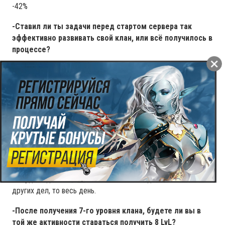
-42%
-Ставил ли ты задачи перед стартом сервера так
эффективно развивать свой клан, или всё получилось в
процессе?
-Изначально я не планировал создавать на Азур свой клан,
но как показала практика предыдущих серверов, зачастую
большинство пве кланов быстро фейлятся и начинается
беготня в поисках нового клана с хорошим коллективом. А
т.к. я уделяю игре много времени и не люблю
останавливаться на достигнутом, то было принято решение
развивать свой клан.
-Сколько времени в сутки ты уделяешь игре?
-В будние дни около шести часов, в выходные, если нет
других дел, то весь день.
-После получения 7-го уровня клана, будете ли вы в
той же активности стараться получить 8 LvL?