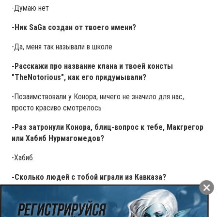
-Думаю нет
-Ник SaGa создан от твоего имени?
-Да, меня так называли в школе
-Расскажи про название клана и твоей консты
"TheNotorious", как его придумывали?
-Позаимствовали у Конора, ничего не значило для нас,
просто красиво смотрелось
-Раз затронули Конора, блиц-вопрос к тебе, Макгрегор
или Хабиб Нурмагомедов?
-Хабиб
-Сколько людей с тобой играли из Кавказа?
-Двоих точно помню
-В Дагестане очень много людей занимается боевым