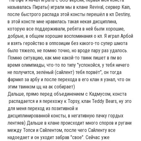
называлась Пираты) играли мы в клане Revival, сервер Kain,
после быстрого распада этой консты перешёл в кп Destiny,
в этой консте мне нравилась такая некая дисциплина,
которую все поддерживали, ребята в ней были хорошие,
добрые, в общем хорошие воспоминания о кп. Я играл Арбой
и взять геройство в оппозиции без какого-то супер шмота
было тяжело, не помню точно, но вроде пару раз удалось.
Помню ситуацию, как мне какой-то твинк пишет в пм во
время олимпиады, что-то по типу "успокойся, у тебя ничего
не получится, зелёный (сайлент) тебя порвёт", он тогда
фармил за арбу и после перехода в его клан я узнал, что он
этим твинком цц на ак собирает)
Дальше, прямо перед объединением с Кадмусом, конста
распадается и я перехожу к Topsy, клан Teddy Bears, ну это
для меня переход из позитивной и
дисциплинированной консты, в негативную пачку гордых
лентяев) Дальше в клане происходит много споров и ругани
между Топси и Сайлентом, после чего Сайленту все
надоедает и он уходит забрав "свое". Сейчас уже