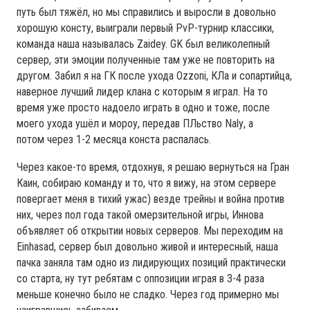
путь был тяжёл, но мы справились и выросли в довольно
хорошую консту, выиграли первый PvP-турнир классики,
команда наша называлась Zaidey. GK был великолепный
сервер, эти эмоции полученные там уже не повторить на
другом. Забил я на ГК после ухода Ozzoni, КЛа и сопартийца,
наверное лучший лидер клана с которым я играл. На то
время уже просто надоело играть в одно и тоже, после
моего ухода ушёл и мороу, передав ПЛьство Nalу, а
потом через 1-2 месяца конста распалась.
Через какое-то время, отдохнув, я решаю вернуться на Гран
Каин, собираю команду и то, что я вижу, на этом сервере
повергает меня в тихий ужас) везде трейны и война против
них, через пол года такой омерзительной игры, Иннова
объявляет об открытии новых серверов. Мы переходим на
Einhasad, сервер был довольно живой и интересный, наша
пачка заняла там одно из лидирующих позиций практически
со старта, ну тут ребятам с оппозиции играя в 3-4 раза
меньше конечно было не сладко. Через год примерно мы