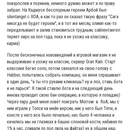
повзрослев и поумнев, немного думаю может и по праву
забрал. На Кадмусе бесспорным героем Арбой был
silentangel с ROA, и как то раз он сказал такую фразу "Сага
никогда не будет героем", и в тот же месяц олимп как-то
переделывают и залив становиться трудным, сайлентангел
теряет хиро на пол года, пока я не ухожу на классику,
карма)
После бесконечных нововведений в игровой магазин я не
выдерживаю и ухожу на классик, сервер Gran Kain. Старт
классики бегал соло, потом связался на свою голову с
Habber, попытались собрать компашку, он меня спрашивает
в один день, "а ты что руками кликаешь? ну и лох, ставь бота
и не парься". Я такой ставлю бота и на следующий день
иннова проводит свою бан-операцию, в которую я попадаю)
Через пару дней меня зовёт поиграть Morrow в RoA, мы с
ним играли у Топси на мейн версии, ник у него был Time, в
консте у него все было печально, нас было 4 человека и
качались мы на глазиках в башне слоновой кости, набивая по
1% в час, сливали по пол лвла на файтах) ну в общем наш