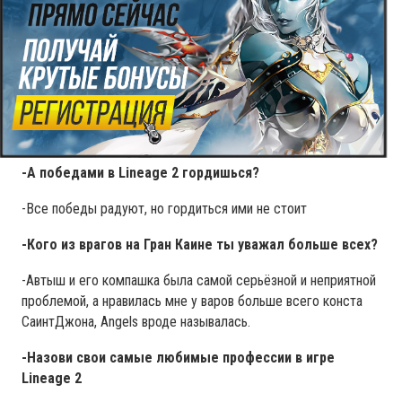
видом спорта, ты чем-то увлекался?
-Кикбоксингом и тайским боксом занимался серьезно,
выступал и выигрывал турниры всякие, кубок России, кубок
мира, раньше гордился этим) сейчас понимаешь, что это ни
что, просто мусор и не стоит гордиться прошлыми
победами.
-А победами в Lineage 2 гордишься?
-Все победы радуют, но гордиться ими не стоит
-Кого из врагов на Гран Каине ты уважал больше всех?
-Автыш и его компашка была самой серьёзной и неприятной
проблемой, а нравилась мне у варов больше всего конста
СаинтДжона, Angels вроде называлась.
-Назови свои самые любимые профессии в игре
Lineage 2