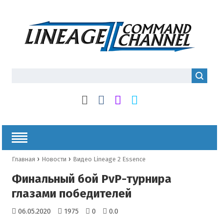
›
›
Главная
Новости
Видео Lineage 2 Essence
Финальный бой PvP-турнира
глазами победителей
06.05.2020
1975
0
0.0