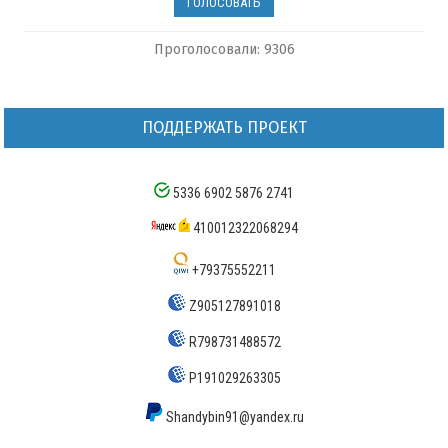
Проголосовали: 9306
ПОДДЕРЖАТЬ ПРОЕКТ
5336 6902 5876 2741
410012322068294
+79375552211
Z905127891018
R798731488572
P191029263305
Shandybin91@yandex.ru