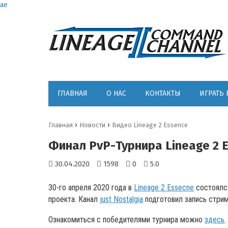
ae
ГЛАВНАЯ
О НАС
КОНТАКТЫ
ИГРАТЬ 
›
›
Главная
Новости
Видео Lineage 2 Essence
Финал PvP-Турнира Lineage 2 E
30.04.2020
1598
0
5.0
30-го апреля 2020 года в
Lineage 2 Essecne
состоялс
проекта. Канал
just Nostalgia
подготовил запись стрим
Ознакомиться с победителями турнира можно
здесь
.