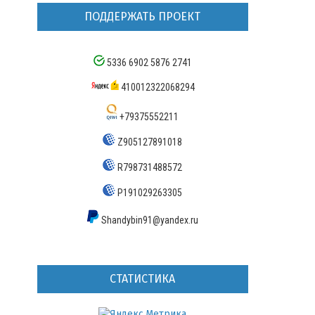
ПОДДЕРЖАТЬ ПРОЕКТ
5336 6902 5876 2741
410012322068294
+79375552211
Z905127891018
R798731488572
P191029263305
Shandybin91@yandex.ru
СТАТИСТИКА