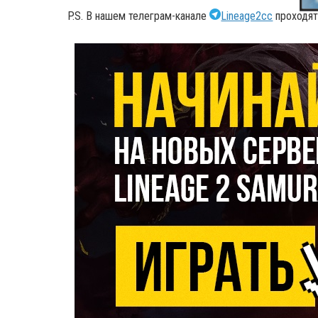
P.S. В нашем телеграм-канале
Lineage2cc
проходят