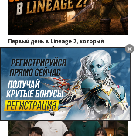
Первый день в Lineage 2, который
невозможно забыть...
21.07.2026
166
0
5.0
На YouTube появился ностальгический видеоролик под
названием «Помнишь свой первый день в Lineage 2?». В нём
автор вспоминает своё первое знакомство с игрой,
которое ...