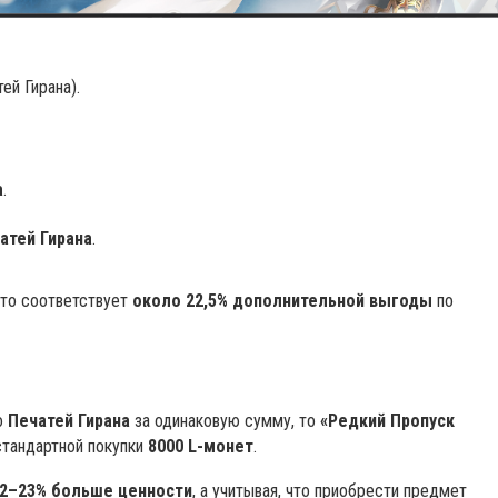
ей Гирана).
а
.
атей Гирана
.
 что соответствует
около 22,5% дополнительной выгоды
по
во
Печатей Гирана
за одинаковую сумму, то
«Редкий Пропуск
стандартной покупки
8000 L-монет
.
22–23% больше ценности
, а учитывая, что приобрести предмет