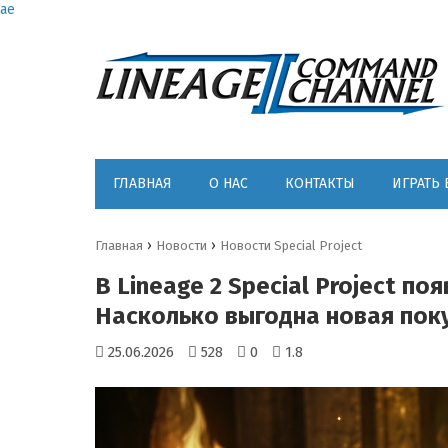
ae
ГЛАВНАЯ
О НАС
КОНТАКТЫ
ИГРАТЬ 
›
›
Главная
Новости
Новости Special Project
В Lineage 2 Special Project п
Насколько выгодна новая пок
25.06.2026
528
0
1.8