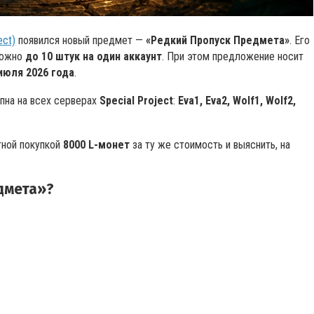
ect)
появился новый предмет —
«Редкий Пропуск Предмета»
. Его
можно
до 10 штук на один аккаунт
. При этом предложение носит
июля 2026 года
.
упна на всех серверах
Special Project
:
Eva1, Eva2, Wolf1, Wolf2,
тной покупкой
8000 L-монет
за ту же стоимость и выяснить, на
едмета»?