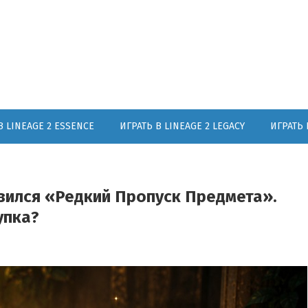
В LINEAGE 2 ESSENCE
ИГРАТЬ В LINEAGE 2 LEGACY
ИГРАТЬ 
оявился «Редкий Пропуск Предмета».
упка?