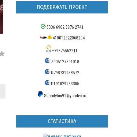
ПОДДЕРЖАТЬ ПРОЕКТ
5336 6902 5876 2741
410012322068294
+79375552211
Z905127891018
R798731488572
P191029263305
Shandybin91@yandex.ru
СТАТИСТИКА