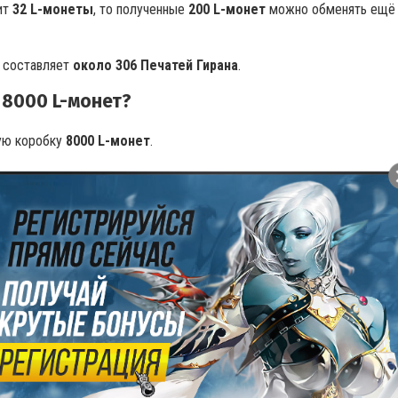
ит
32 L-монеты
, то полученные
200 L-монет
можно обменять ещё
я составляет
около 306 Печатей Гирана
.
 8000 L-монет?
ую коробку
8000 L-монет
.
чится: