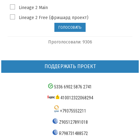
Lineage 2 Main
Lineage 2 Free (фришард проект)
Проголосовали: 9306
ПОДДЕРЖАТЬ ПРОЕКТ
5336 6902 5876 2741
410012322068294
+79375552211
Z905127891018
R798731488572