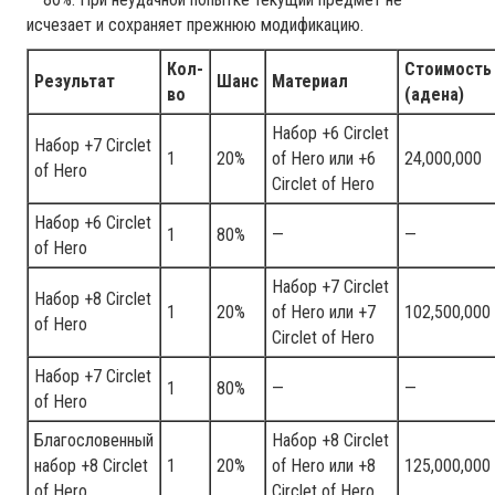
исчезает и сохраняет прежнюю модификацию.
Кол-
Стоимость
Результат
Шанс
Материал
во
(адена)
Набор +6 Circlet
Набор +7 Circlet
1
20%
of Hero или +6
24,000,000
of Hero
Circlet of Hero
Набор +6 Circlet
1
80%
—
—
of Hero
Набор +7 Circlet
Набор +8 Circlet
1
20%
of Hero или +7
102,500,000
of Hero
Circlet of Hero
Набор +7 Circlet
1
80%
—
—
of Hero
Благословенный
Набор +8 Circlet
набор +8 Circlet
1
20%
of Hero или +8
125,000,000
of Hero
Circlet of Hero