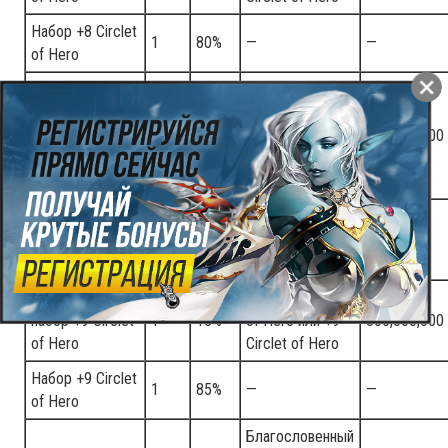
Набор +8 Circlet
1
80%
—
—
of Hero
Благословенный
набор +8 Circlet
Набор +9 Circlet
1
20%
of Hero или +8
125,000,000
of Hero
Blessed Circlet
of Hero
Благословенный
набор +8 Circlet
1
80%
—
—
of Hero
Благословенный
Набор +9 Circlet
набор +9 Circlet
1
15%
of Hero или +9
300,000,000
of Hero
Circlet of Hero
Набор +9 Circlet
1
85%
—
—
of Hero
Благословенный