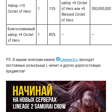
набор +9 Circlet
Набор +10
1
15%
of Hero или +9
300,000,000
Circlet of Hero
Blessed Circlet
of Hero
Благословенный
набор +9 Circlet
1
85%
—
—
of Hero
P.S. В нашем телеграм-канале
Lineage2cc
проходят
постоянные розыгрыши L-монет и других дорогостоящих
предметов!