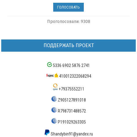
Проголосовали: 9308
ПОДДЕРЖАТЬ ПРОЕКТ
5336 6902 5876 2741
410012322068294
+79375552211
Z905127891018
R798731488572
P191029263305
Shandybin91@yandex.ru